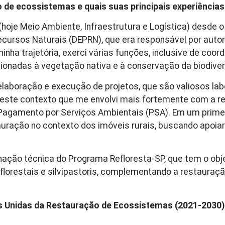
de ecossistemas e quais suas principais experiências
hoje Meio Ambiente, Infraestrutura e Logística) desde o 
ursos Naturais (DEPRN), que era responsável por autor
inha trajetória, exerci várias funções, inclusive de coo
cionadas à vegetação nativa e à conservação da biodive
elaboração e execução de projetos, que são valiosos lab
i neste contexto que me envolvi mais fortemente com a
 Pagamento por Serviços Ambientais (PSA). Em um prim
auração no contexto dos imóveis rurais, buscando apoi
ação técnica do Programa Refloresta-SP, que tem o obj
florestais e silvipastoris, complementando a restauraç
 Unidas da Restauração de Ecossistemas (2021-2030) 