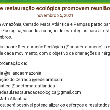
e restauração ecológica promovem reunião 
novembro 25, 2021
a Amazônia, Cerrado, Mata Atlântica e Pampas particip
cológica, visando a criação de estratégias para a rest
mbros.
leira sobre Restauração Ecológica (@sobrestauracao), o 
 de cada movimento, com o objetivo de criar ações sinér
ordenação de:
nia @aliancaamazonia
ração do Cerrado @rede.araticum
ântica @pactomataatlantica
edesul.restauracaoecologica@gmail.com
Mata Atlântica
 será possível potencializar os esforços e resultados